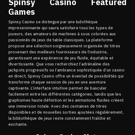
Spinsy Casino Featured
Games
Spinsy Casino se distingue par une ludothèque
impressionnante qui saura satisfaire tous les types de
joueurs, des amateurs de machines à sous colorées aux
passionnés de jeux de table classiques. La plateforme
propose une sélection soigneusement organisée de titres
provenant des meilleurs fournisseurs de l’industrie,
garantissant une expérience de jeu fluide, équitable et
divertissante. Que vous recherchiez l’adrénaline des
jackpots progressifs ou l’ambiance sophistiquée d’un casino
en direct, Spinsy Casino offre un éventail de possibilités qui
transforme chaque session de jeu en une aventure
captivante. L’interface intuitive permet de basculer
facilement entre les différentes catégories, tandis que les
graphismes haute définition et les animations fluides créent
une immersion totale. Avec des centaines de titres
disponibles et de nouvelles sorties ajoutées régulièrement,
la bibliothèque de jeux reste constamment fraîche et
excitante.