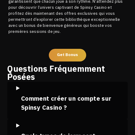
garantissent que chacun joue à son rythme. N’attendez plus
pour découvrir l’univers captivant de Spinsy Casino et
profitez dès maintenant des offres exclusives qui vous
permettront d’explorer cette bibliothèque exceptionnelle
avec un bonus de bienvenue généreux qui booste vos
premières sessions de jeu.
Get Bonus
Questions Fréquemment
Posées
Comment créer un compte sur
Spinsy Casino ?