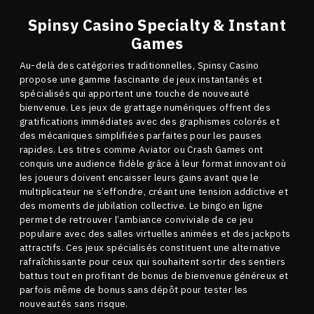
Spinsy Casino Specialty & Instant
Games
Au-delà des catégories traditionnelles, Spinsy Casino
propose une gamme fascinante de jeux instantanés et
spécialisés qui apportent une touche de nouveauté
bienvenue. Les jeux de grattage numériques offrent des
gratifications immédiates avec des graphismes colorés et
des mécaniques simplifiées parfaites pour les pauses
rapides. Les titres comme Aviator ou Crash Games ont
conquis une audience fidèle grâce à leur format innovant où
les joueurs doivent encaisser leurs gains avant que le
multiplicateur ne s’effondre, créant une tension addictive et
des moments de jubilation collective. Le bingo en ligne
permet de retrouver l’ambiance conviviale de ce jeu
populaire avec des salles virtuelles animées et des jackpots
attractifs. Ces jeux spécialisés constituent une alternative
rafraîchissante pour ceux qui souhaitent sortir des sentiers
battus tout en profitant de bonus de bienvenue généreux et
parfois même de bonus sans dépôt pour tester les
nouveautés sans risque.