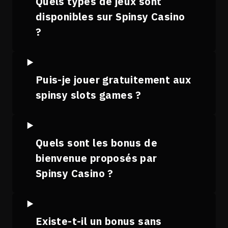
Quels types de jeux sont
disponibles sur Spinsy Casino
?
Puis-je jouer gratuitement aux
spinsy slots games ?
Quels sont les bonus de
bienvenue proposés par
Spinsy Casino ?
Existe-t-il un bonus sans