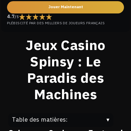
Jouer Maintenant
4.7
/
5
PLÉBISCITÉ PAR DES MILLIERS DE JOUEURS FRANÇAIS
Jeux Casino
Spinsy : Le
Paradis des
Machines
Table des matières: