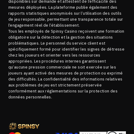
disponibles sur demande et attestent de l’efficacité des
mesures déployées. La plateforme publie également des
rapports statistiques anonymisés sur l’utilisation des outils
de jeu responsable, permettant une transparence totale sur
l’engagement réel de l’établissement.
Tous les employés de Spinsy Casino reçoivent une formation
obligatoire sur la détection et la gestion des situations
problématiques. Le personnel du service client est
spécifiquement formé pour identifier les signes de détresse
chez les joueurs et orienter vers les ressources
appropriées. Les procédures internes garantissent
qu’aucune pression commerciale ne soit exercée sur les
joueurs ayant activé des mesures de protection ou exprimé
des difficultés. La confidentialité des informations relatives
aux problèmes de jeu est strictement préservée
conformément aux réglementations sur la protection des
données personnelles.