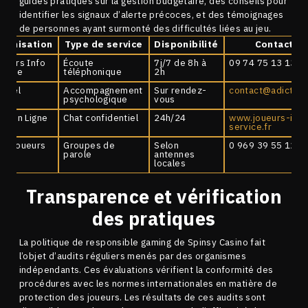
guides pratiques sur la gestion budgétaire, des conseils pour
identifier les signaux d’alerte précoces, et des témoignages
de personnes ayant surmonté des difficultés liées au jeu.
ganisation
Type de service
Disponibilité
Contact
ueurs Info
Écoute
7j/7 de 8h à
09 74 75 13 13
rvice
téléphonique
2h
ictel
Accompagnement
Sur rendez-
contact@adictel.
psychologique
vous
de en Ligne
Chat confidentiel
24h/24
www.joueurs-info
service.fr
S Joueurs
Groupes de
Selon
0 969 39 55 12
parole
antennes
locales
Transparence et vérification
des pratiques
La politique de responsible gaming de Spinsy Casino fait
l’objet d’audits réguliers menés par des organismes
indépendants. Ces évaluations vérifient la conformité des
procédures avec les normes internationales en matière de
protection des joueurs. Les résultats de ces audits sont