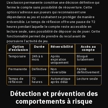
L’exclusion permanente constitue une décision définitive qui
ferme le compte sans possibilité de réouverture. Cette
option s’adresse aux joueurs qui reconnaissent une
dépendance au jeu et souhaitent se protéger de manière
irréversible. Le temps de réflexion offre une pause de 72
heures pendant laquelle le compte reste accessible en
lecture seule, sans possibilité de déposer ou de jouer. Cette
fonctionnalité permet de prendre du recul avant de
poursuivre l’activité de jeu.
Option
Durée
Réversibilité
Accès au
d’exclusion
compte
Temporaire
24h à 6
Après
Bloqué
mois
expiration
totalement
uniquement
Permanente
Définitive
Non
Fermé
réversible
définitivement
Temps de
72
Automatique
Lecture seule
réflexion
heures
après délai
Détection et prévention des
comportements à risque